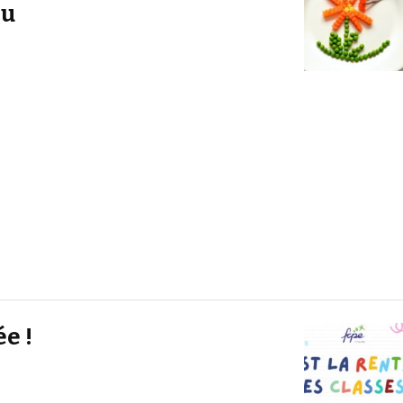
du
ée !