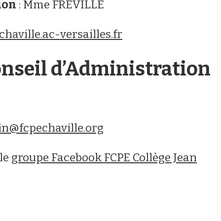
ion
: Mme FREVILLE
aville.ac-versailles.fr
onseil d’Administration
in@fcpechaville.org
 le
groupe Facebook FCPE Collège Jean