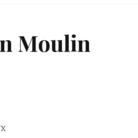
an Moulin
UX