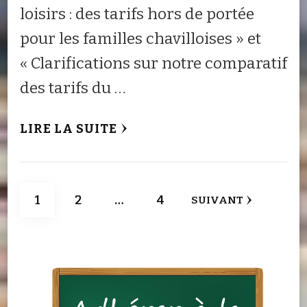
loisirs : des tarifs hors de portée
pour les familles chavilloises » et
« Clarifications sur notre comparatif
des tarifs du …
LIRE LA SUITE
Pagination
PAGE
PAGE
PAGE
1
2
…
4
SUIVANT
des
publications