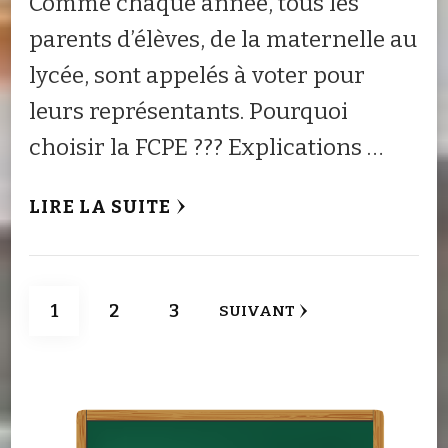
Comme chaque année, tous les
parents d’élèves, de la maternelle au
lycée, sont appelés à voter pour
leurs représentants. Pourquoi
choisir la FCPE ??? Explications …
LIRE LA SUITE
Pagination
PAGE
PAGE
PAGE
1
2
3
SUIVANT
des
publications