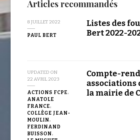
Articles recommandés
Listes des fo
8 JUILLET 2022
Bert 2022-20
PAUL BERT
Compte-rendu
UPDATED ON
22 AVRIL 2023
associations 
la mairie de 
ACTIONS FCPE
ANATOLE
FRANCE
COLLÈGE JEAN-
MOULIN
FERDINAND
BUISSON