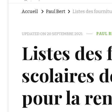
Accueil
Paul Bert
Listes des fournit
UPDATED ON
20 SEPTEMBRE 2021
PAUL B
Listes des 
scolaires d
pour la re